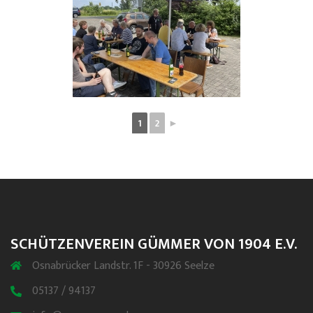
1
2
►
SCHÜTZENVEREIN GÜMMER VON 1904 E.V.
Osnabrücker Landstr. 1F - 30926 Seelze
05137 / 94137