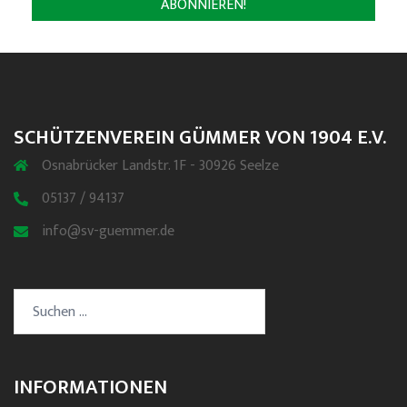
SCHÜTZENVEREIN GÜMMER VON 1904 E.V.
Osnabrücker Landstr. 1F - 30926 Seelze
05137 / 94137
info@sv-guemmer.de
Suchen
nach:
INFORMATIONEN