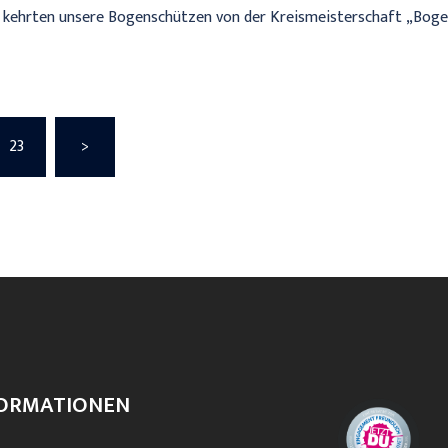
 kehrten unsere Bogenschützen von der Kreismeisterschaft „Boge
erierung
23
>
ORMATIONEN