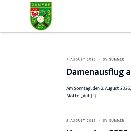
Zum
Inhalt
springen
Schützenverein
Gümmer
7. AUGUST 2026
SV GÜMMER
Damenausflug a
Am Sonntag, den 2. August 2026,
Motto „Auf […]
5. AUGUST 2026
SV GÜMMER