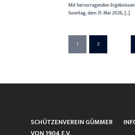
Mit hervorragenden Ergebnissen
Sonntag, dem 31. Mai 2026, […]
Seitennumm
1
2
…
der
Beiträge
SCHÜTZENVEREIN GÜMMER
INF
VON 1904 E.V.