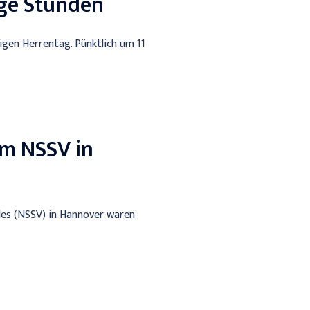
ige Stunden
gen Herrentag. Pünktlich um 11
im NSSV in
des (NSSV) in Hannover waren