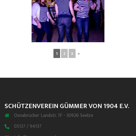
1
2
3
►
SCHÜTZENVEREIN GÜMMER VON 1904 E.V.
Osnabrücker Landstr. 1F - 30926 Seelze
05137 / 94137