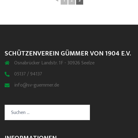
◄
1
2
3
SCHÜTZENVEREIN GÜMMER VON 1904 E.V.
Osnabrücker Landstr. 1F - 30926 Seelze
05137 / 94137
info@sv-guemmer.de
Suchen
nach: