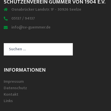
SCHÜTZENVEREIN GÜMMER VON 1904 E.V.
Osnabrücker Landstr. 1F - 30926 Seelze
05137 / 94137
info@sv-guemmer.de
Suchen
nach:
INFORMATIONEN
Impressum
Datenschutz
Kontakt
Links