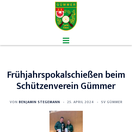
Zum
Inhalt
springen
Menü
umschalten
Frühjahrspokalschießen beim
Schützenverein Gümmer
VON
BENJAMIN STEGEMANN
25. APRIL 2024
SV GÜMMER