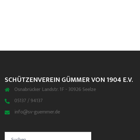
SCHÜTZENVEREIN GÜMMER VON 1904 E.V.
Osnabrücker Landstr. 1F - 30926 Seelze
05137 / 94137
info@sv-guemmer.de
Suchen