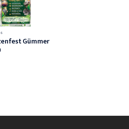
26
zenfest Gümmer
n