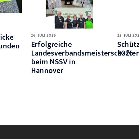
icke
26. JULI 2026
22. JULI 20
Erfolgreiche
Schüt
tunden
Landesverbandsmeisterschafte
2026
beim NSSV in
Hannover