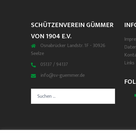
SCHÜTZENVEREIN GÜMMER
INF
VON 1904 E.V.
Impr
Osnabrücker Landstr. 1F - 30926
Date
Seelze
Kont
Links
05137 / 94137
info@sv-guemmer.de
FOL
Suchen
nach: