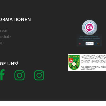
ORMATIONEN
essum
nschutz
akt
GE UNS!
Facebook
Schützenverein
Spielmannszug