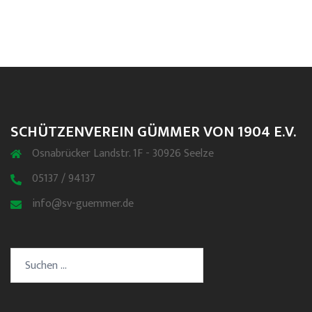
SCHÜTZENVEREIN GÜMMER VON 1904 E.V.
Osnabrücker Landstr. 1F - 30926 Seelze
05137 / 94137
info@sv-guemmer.de
Suchen
nach: