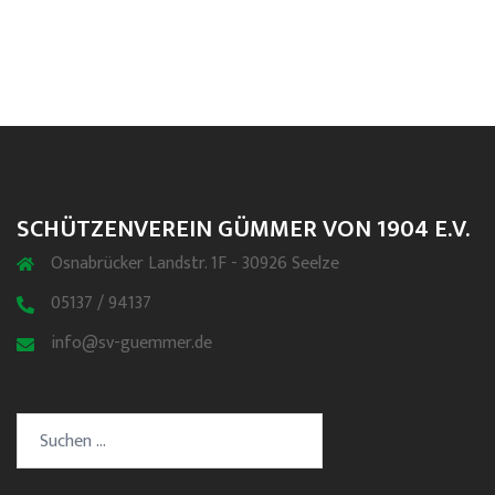
SCHÜTZENVEREIN GÜMMER VON 1904 E.V.
Osnabrücker Landstr. 1F - 30926 Seelze
05137 / 94137
info@sv-guemmer.de
Suchen
nach: